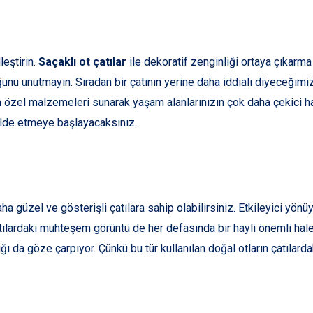
leştirin.
Saçaklı ot çatılar
ile dekoratif zenginliği ortaya çıkarm
nu unutmayın. Sıradan bir çatının yerine daha iddialı diyeceğimiz s
n özel malzemeleri sunarak yaşam alanlarınızın çok daha çekici h
elde etmeye başlayacaksınız.
 güzel ve gösterişli çatılara sahip olabilirsiniz. Etkileyici yönü
Çatılardaki muhteşem görüntü de her defasında bir hayli önemli 
ğı da göze çarpıyor. Çünkü bu tür kullanılan doğal otların çatılard