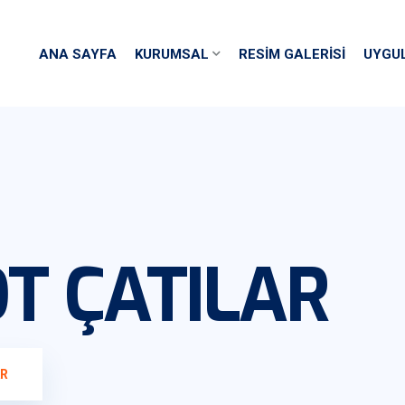
ANA SAYFA
KURUMSAL
RESIM GALERISI
UYGU
OT ÇATILAR
AR