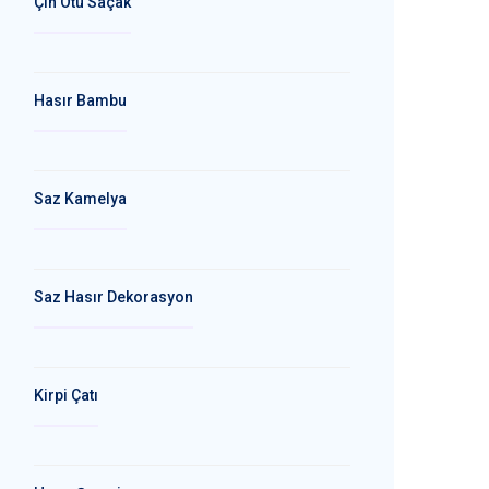
Çin Otu Saçak
Hasır Bambu
Saz Kamelya
Saz Hasır Dekorasyon
Kirpi Çatı