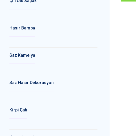
Çin Otu Saçak
Hasır Bambu
Saz Kamelya
Saz Hasır Dekorasyon
Kirpi Çatı