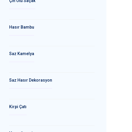
Çin Otu Saçak
Hasır Bambu
Saz Kamelya
Saz Hasır Dekorasyon
Kirpi Çatı